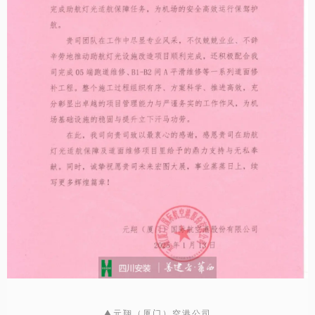
▲元翔（厦门）空港公司